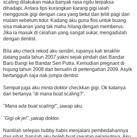
scaling dilakukan maka banyak rasa ngilu terpaksa
dihadapi. Antara tips kurangkan karang gigi ialah
menggosok gigi dengan cara yang betul dan teliti pagi dan
malam sebelum tidur. Kadang aku guna flos untuk buang
sisa makanan yang tak mahu hilang dengan memberus.
Jika ia masuk di celahan yang sangat sukar, mengadulah
dengan dentist.
Bila aku check rekod aku sendiri, rupanya kali terakhir
datang pada tahun 2007 yakni sejak pindah dari Bandar
Baru Bangi ke Bandar Seri Putra. Kemudian pregnant di
hujung tahun 2008 dan bersalin di pertengahan 2009. Asyik
bertangguh saja nak jumpa dentist.
Sempat juga aku minta doktor checkkan gigi. Ok katanya
dan bertanya "di mana buat scaling?".
"Mana ada buat scaling!"
, jawap aku.
"Gigi ok je!"
, jawap doktor.
Nantilah selepas hubby habis menjalani pembedahannya
dan sihat, barulah aku boleh buat rawatan selanjutnya. Aku